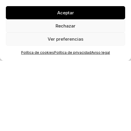
Aceptar
contacto@carmenbaena.com
Rechazar
Ver preferencias
MENÚ
Inicio
Política de cookies
Política de privacidad
Aviso legal
Obra
Blog
Catálogos
Biografía
OBRA
Pintura y Bordado
Escultura
Fotografía
Instalación
Obra sobre papel
INFORMACIÓN LEGAL